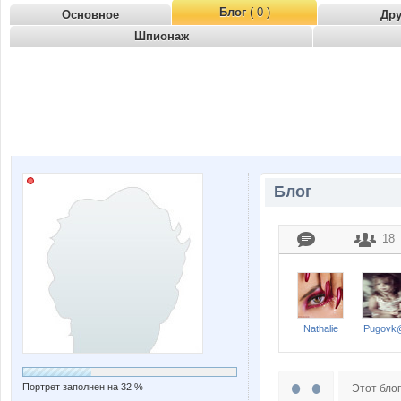
Блог
( 0 )
Основное
Др
Шпионаж
Блог
18
Nathalie
Pugovk
Портрет заполнен на 32 %
Этот блог